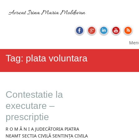
Skip
Main
Men
to
menu
content
Tag:
plata voluntara
Contestatie la
executare –
prescriptie
R O M Â N I A JUDECĂTORIA PIATRA
NEAMT SECTIA CIVILĂ SENTINȚA CIVILA