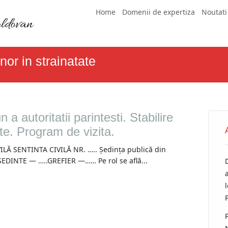
Skip
Main menu
Home
Domenii de expertiza
Noutati
to
content
inor in strainatate
 a autoritatii parintesti. Stabilire
ate. Program de vizita.
Ă SENTINTA CIVILĂ NR. ….. Ședința publică din
EȘEDINTE — …..GREFIER —…… Pe rol se află...
a