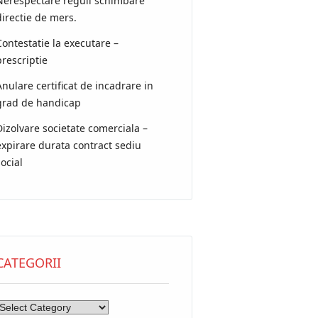
Nerespectare reguli schimbare
directie de mers.
Contestatie la executare –
prescriptie
Anulare certificat de incadrare in
grad de handicap
Dizolvare societate comerciala –
expirare durata contract sediu
social
CATEGORII
ategorii