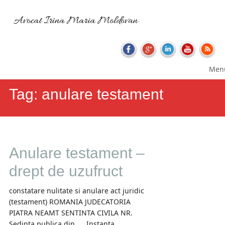
Skip
Main
Men
to
menu
content
Tag:
anulare testament
Anulare testament –
drept de uzufruct
constatare nulitate si anulare act juridic
(testament) ROMANIA JUDECATORIA
PIATRA NEAMT SENTINTA CIVILA NR.
Sedinta publica din …. Instanta