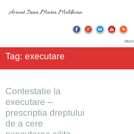
Skip
Main
Men
to
menu
content
Tag:
executare
Contestatie la
executare –
prescriptia dreptului
de a cere