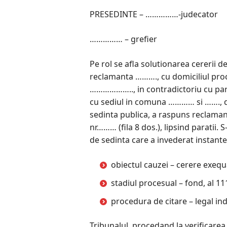
PRESEDINTE – ……………-judecator
…………… – grefier
Pe rol se afla solutionarea cererii 
reclamanta ………., cu domiciliul proce
……………….., in contradictoriu cu para
cu sediul in comuna ………… si ……., d
sedinta publica, a raspuns reclaman
nr……… (fila 8 dos.), lipsind paratii. 
de sedinta care a invederat instant
obiectul cauzei – cerere exequ
stadiul procesual – fond, al 1
procedura de citare – legal ind
Tribunalul, procedand la verificarea