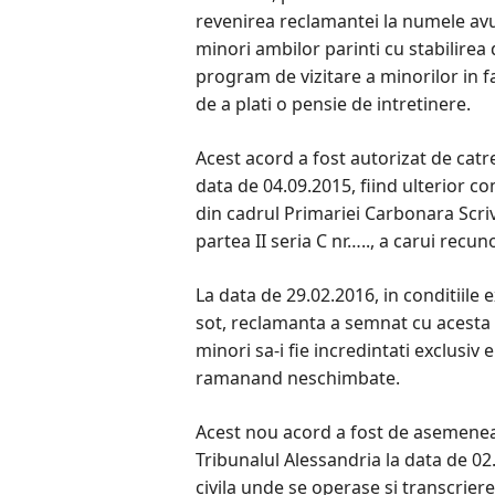
revenirea reclamantei la numele avut
minori ambilor parinti cu stabilirea 
program de vizitare a minorilor in fa
de a plati o pensie de intretinere.
Acest acord a fost autorizat de catr
data de 04.09.2015, fiind ulterior co
din cadrul Primariei Carbonara Scrivi
partea II seria C nr….., a carui recun
La data de 29.02.2016, in conditiile e
sot, reclamanta a semnat cu acesta 
minori sa-i fie incredintati exclusiv 
ramanand neschimbate.
Acest nou acord a fost de asemenea
Tribunalul Alessandria la data de 02.
civila unde se operase si transcriere