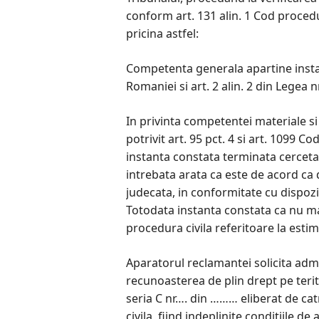
conform art. 131 alin. 1 Cod procedu
pricina astfel:
Competenta generala apartine instant
Romaniei si art. 2 alin. 2 din Legea 
In privinta competentei materiale si
potrivit art. 95 pct. 4 si art. 1099 C
instanta constata terminata cerceta
intrebata arata ca este de acord ca
judecata, in conformitate cu dispoziti
Totodata instanta constata ca nu mai
procedura civila referitoare la esti
Aparatorul reclamantei solicita admi
recunoasterea de plin drept pe terit
seria C nr…. din ……… eliberat de cat
civila, fiind indeplinite conditiile d