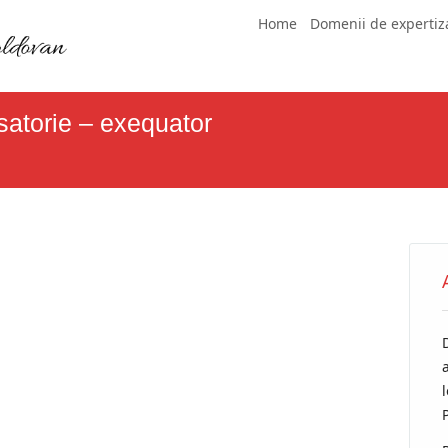
Skip
Main menu
Home
Domenii de expertiz
to
content
atorie – exequator
a