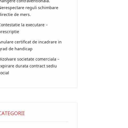
Plangere contraventionala.
Nerespectare reguli schimbare
directie de mers.
Contestatie la executare –
prescriptie
Anulare certificat de incadrare in
grad de handicap
Dizolvare societate comerciala –
expirare durata contract sediu
social
CATEGORII