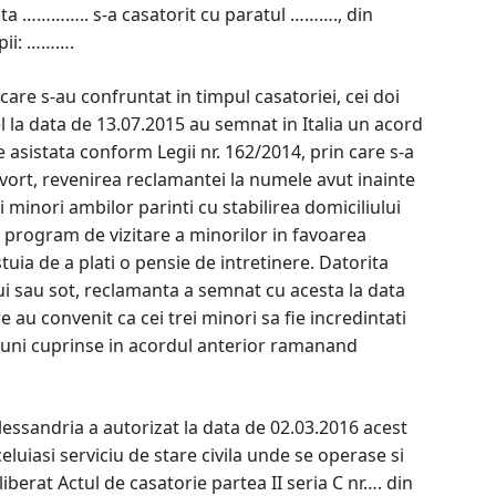
ta ………….. s-a casatorit cu paratul ………., din
pii: ……….
re s-au confruntat in timpul casatoriei, cei doi
el la data de 13.07.2015 au semnat in Italia un acord
asistata conform Legii nr. 162/2014, prin care s-a
divort, revenirea reclamantei la numele avut inainte
i minori ambilor parinti cu stabilirea domiciliului
 program de vizitare a minorilor in favoarea
stuia de a plati o pensie de intretinere. Datorita
lui sau sot, reclamanta a semnat cu acesta la data
 au convenit ca cei trei minori sa fie incredintati
tiuni cuprinse in acordul anterior ramanand
essandria a autorizat la data de 02.03.2016 acest
eluiasi serviciu de stare civila unde se operase si
liberat Actul de casatorie partea II seria C nr…. din