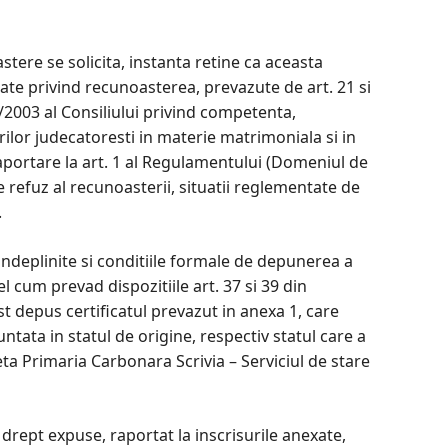
tere se solicita, instanta retine ca aceasta
tate privind recunoasterea, prevazute de art. 21 si
/2003 al Consiliului privind competenta,
ilor judecatoresti in materie matrimoniala si in
aportare la art. 1 al Regulamentului (Domeniul de
e refuz al recunoasterii, situatii reglementate de
.
ndeplinite si conditiile formale de depunerea a
l cum prevad dispozitiile art. 37 si 39 din
t depus certificatul prevazut in anexa 1, care
ntata in statul de origine, respectiv statul care a
ta Primaria Carbonara Scrivia – Serviciul de stare
 drept expuse, raportat la inscrisurile anexate,