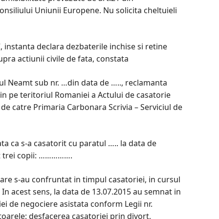
nsiliului Uniunii Europene. Nu solicita cheltuieli
, instanta declara dezbaterile inchise si retine
ra actiunii civile de fata, constata
lul Neamt sub nr. …din data de ….., reclamanta
n pe teritoriul Romaniei a Actului de casatorie
at de catre Primaria Carbonara Scrivia – Serviciul de
a ca s-a casatorit cu paratul ….. la data de
t trei copii: …………….
e s-au confruntat in timpul casatoriei, in cursul
 In acest sens, la data de 13.07.2015 au semnat in
ei de negociere asistata conform Legii nr.
toarele: desfacerea casatoriei prin divort,