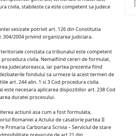
C
ra civila, stabileste ca este competent sa judece
ei sesizate potrivit art. 126 din Constitutia
nr. 304/2004 privind organizarea judiciara.
 teritoriale constata ca tribunalul este competent
od procedura civila. Nemaifiind cereri de formulat,
rea judecatoreasca, iar partea prezenta fiind
 dezbaterile fondului sa urmeze la acest termen de
ile art. 244 alin. 1 si 3 Cod procedura civila.
 este necesara aplicarea dispozitiilor art. 238 Cod
marea duratei procesului.
terea actiunii asa cum a fost formulata,
oriul Romaniei a Actului de casatorie partea II
re Primaria Carbonara Scrivia – Serviciul de stare
e admisibilitate prevazute de art.21 din