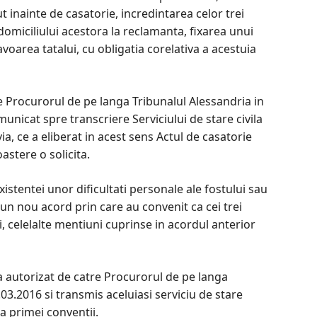
 inainte de casatorie, incredintarea celor trei
domiciliului acestora la reclamanta, fixarea unui
voarea tatalui, cu obligatia corelativa a acestuia
e Procurorul de pe langa Tribunalul Alessandria in
municat spre transcriere Serviciului de stare civila
a, ce a eliberat in acest sens Actul de casatorie
oastere o solicita.
xistentei unor dificultati personale ale fostului sau
un nou acord prin care au convenit ca cei trei
ei, celelalte mentiuni cuprinse in acordul anterior
 autorizat de catre Procurorul de pe langa
03.2016 si transmis aceluiasi serviciu de stare
a primei conventii.