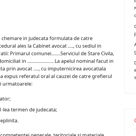
de chemare in judecata formulata de catre
dural ales la Cabinet avocat …., cu sediul in
tii: Primarul comunei…….Serviciul de Stare Civila,
omiciliat in ……………….. La apelul nominal facut in
ta prin avocat …., cu imputernicirea avocatiala
S-a expus referatul oral al cauzei de catre grefierul
ei urmatoarele:
ator;
11-lea termen de judecata;
eplinita.
 competentei generale, teritoriale si materiale,