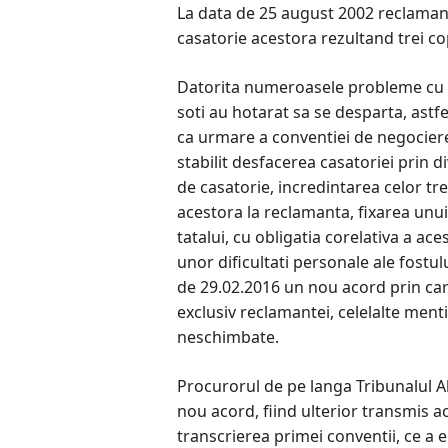
La data de 25 august 2002 reclaman
casatorie acestora rezultand trei co
Datorita numeroasele probleme cu ca
soti au hotarat sa se desparta, astf
ca urmare a conventiei de negociere 
stabilit desfacerea casatoriei prin 
de casatorie, incredintarea celor tre
acestora la reclamanta, fixarea unui
tatalui, cu obligatia corelativa a ace
unor dificultati personale ale fostu
de 29.02.2016 un nou acord prin care
exclusiv reclamantei, celelalte men
neschimbate.
Procurorul de pe langa Tribunalul Al
nou acord, fiind ulterior transmis ac
transcrierea primei conventii, ce a e