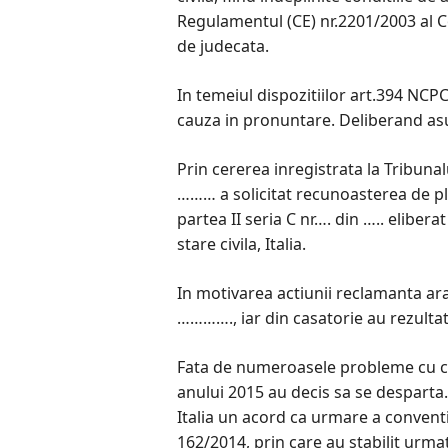
Regulamentul (CE) nr.2201/2003 al Co
de judecata.
In temeiul dispozitiilor art.394 NCPC
cauza in pronuntare. Deliberand asup
Prin cererea inregistrata la Tribuna
……… a solicitat recunoasterea de pli
partea II seria C nr…. din ….. eliber
stare civila, Italia.
In motivarea actiunii reclamanta arat
…………., iar din casatorie au rezulta
Fata de numeroasele probleme cu car
anului 2015 au decis sa se desparta.
Italia un acord ca urmare a conventi
162/2014, prin care au stabilit urma