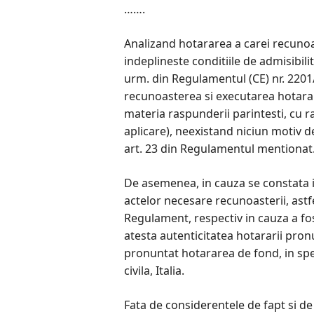
…….
Analizand hotararea a carei recunoas
indeplineste conditiile de admisibili
urm. din Regulamentul (CE) nr. 2201
recunoasterea si executarea hotarar
materia raspunderii parintesti, cu r
aplicare), neexistand niciun motiv d
art. 23 din Regulamentul mentionat
De asemenea, in cauza se constata i
actelor necesare recunoasterii, astfe
Regulament, respectiv in cauza a fos
atesta autenticitatea hotararii pronu
pronuntat hotararea de fond, in spe
civila, Italia.
Fata de considerentele de fapt si de