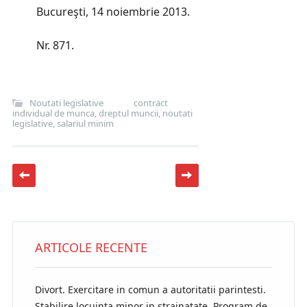
Bucureşti, 14 noiembrie 2013.
Nr. 871.
Noutati legislative
contract
individual de munca
,
dreptul muncii
,
noutati
legislative
,
salariul minim
Post navigation
ARTICOLE RECENTE
Divort. Exercitare in comun a autoritatii parintesti.
Stabilire locuinta minor in strainatate. Program de